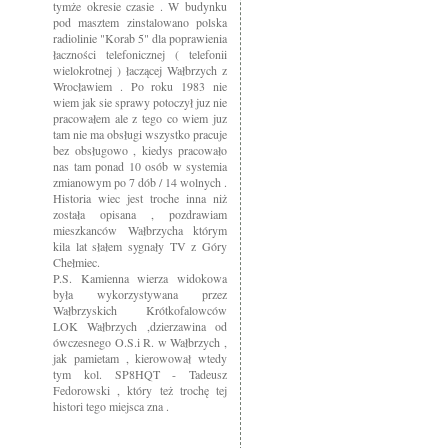
tymże okresie czasie . W budynku
pod masztem zinstalowano polska
radiolinie "Korab 5" dla poprawienia
łaczności telefonicznej ( telefonii
wielokrotnej ) łaczącej Wałbrzych z
Wrocławiem . Po roku 1983 nie
wiem jak sie sprawy potoczył juz nie
pracowałem ale z tego co wiem juz
tam nie ma obsługi wszystko pracuje
bez obsługowo , kiedys pracowało
nas tam ponad 10 osób w systemia
zmianowym po 7 dób / 14 wolnych .
Historia wiec jest troche inna niż
została opisana , pozdrawiam
mieszkanców Wałbrzycha którym
kila lat słałem sygnały TV z Góry
Chełmiec.
P.S. Kamienna wierza widokowa
była wykorzystywana przez
Wałbrzyskich Krótkofalowców
LOK Wałbrzych ,dzierzawina od
ówczesnego O.S.i R. w Wałbrzych ,
jak pamietam , kierowował wtedy
tym kol. SP8HQT - Tadeusz
Fedorowski , który też trochę tej
histori tego miejsca zna .