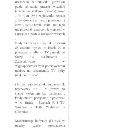
urzadzenia w budynku głównym
gdzie aktualnie pracuja wszstkie
teraźniejsze nadajniki bezobsługowe
. Po roku 1958 zagłuszarka została
zlikwidowana a maszty położono na
ziemi , całość leżała latami i nikt tego
nie pilnował przez co wiele sprzętów
i urządzeń zostało rozszabrowanych
.
Budynki stacyjne stały tak do czasu
aż zaczeto myslec w latach 70 o
polepszeniu odbioru TV sygnału ze
Śleży dla Wałbrzycha .
Zainstalowano w
wygospodarowanych pomieszczeniu
miejsce na przemiennik TV który
miał temu służyć .
( Istniał i pracował jako przemiennik
rezerwowy PR 1 TV jeszcze po
stanie wojennym jak pamietam ,
kiedy miałem przyjemność pracowac
w w firmie - Stacjach R i TV
Wrocław - TON Wałbrzych -
Chełmiec .)
Modernizacja budynku jak była w
miedzy czasie prowadzona