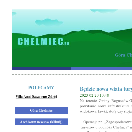
Góra Ch
POLECAMY
Będzie nowa wiata tur
2023-02-20 10:48
Villa Anni Szczawno-Zdrój
Na terenie Gminy Boguszów-Go
powstanie nowa infrastruktura 
Góra Chełmiec
widokowa, ławki, stoły czy stoja
Operacja pn. „Zagospodarowan
Archiwum newsów (kliknij)
turystów u podnóża Chełmca” m