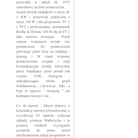
pozwoliła w latach ok. 1975
zainstalowc na dole pomieszczen ,
zespół dwóch nadjników o mocy do
1 KW ( pracowały praktycnie z
moca 100 W ) dla programów TV 1
i TV2 i profesjonalny przemiennik
Rodhe & Shwarc 100 W dla pr.TV 2
jako rezerwa awaryjna . Przed
stanem wojennym zostały one
przeniesione do pomieszczeni
głównego gdzie teraz sie znajduja (
pracują ) W stanie wojenny
pomieszczenia socjalne i ciagi
komunikacyjne zostały zniszczene
przez urzędujace przez ponad rok
wojsko OTK Strzegom ,
zabezpieczajace obiekt przed
Solidarnościa , i dywersja , hihi , a
były to typowe " mongoły " nie
kumajace niczego i nic .
Co do maszty : Maszt stalowy o
konstrukcji rurowej równobocznej o
wysokoscji 65 metrów wykonał
zakłady górnicze Wałbrzycha i za
pomoca wielkich wyciagarek
postawili do pionu przed
uruchomieniem emisji programów w