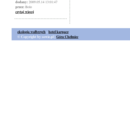
dodany:
2009.05.14 13:01:47
przez:
Bolo
czytaj więcej
ekologia wałbrzych
-
hotel karpacz
© Copyright by sowie.pl |
Góra Chełmiec