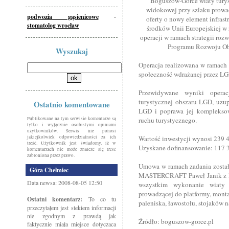
Boguszów-Gorce wiaty turyst
widokowej przy szlaku prowa
podwozia gąsienicowe
-
oferty o nowy element infrast
stomatolog wrocław
środków Unii Europejskiej w
operacji w ramach strategii ro
Programu Rozwoju Obs
Wyszukaj
Operacja realizowana w ramach 
społeczność wdrażanej przez LG
Przewidywane wyniki operacj
turystycznej obszaru LGD, uzupe
Ostatnio komentowane
LGD i poprawa jej kompleksow
Publikowane na tym serwisie komentarze są
ruchu turystycznego.
tylko i wyłącznie osobistymi opiniami
użytkowników. Serwis nie ponosi
jakiejkolwiek odpowiedzialności za ich
Wartość inwestycji wynosi 239 4
treść. Użytkownik jest świadomy, iż w
Uzyskane dofinansowanie: 117 3
komentarzach nie może znaleźć się treść
zabroniona przez prawo.
Umowa w ramach zadania został
Góra Chełmiec
MASTERCRAFT Paweł Janik z Bo
Data newsa: 2008-08-05 12:50
wszystkim wykonanie wiaty t
prowadzącej do platformy, monta
Ostatni komentarz:
To co tu
paleniska, ławostołu, stojaków n
przeczytałem jest stekiem informacji
nie zgodnym z prawdą jak
Źródło: boguszow-gorce.pl
faktycznie miała miejsce dotyczaca