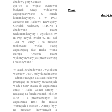
zbudowy góry Cełmiec .
cyt."Po II wojnie światowej
budynek wieży widokowej
Wróć
zagospodarowano w celach
dodaj 
komunikacyjnych, a w 1973
założono tam Radiowo Telewizyjny
Ośrodek Nadawczy (RTON) i
zbudowano maszt
telekomunikacyjny o wysokości 69
m (wg innych źródeł 62 m). Od
1981 w wieży i na maszcie
ulokowano wielką stację
zagłuszającą fale Radia Wolna
Europa. Obecnie maszt
wykorzystywany jest przez telewizję
i radio cywilne. "
W latach 50 zbudowano , wysiłkiem
wiezniów UBP , budynki techniczno
- administracyjne dla stacji radiowej
pracującej na potrzeby uwczesnych
władz i UBP służace do zagłuszania
emisji " Radia Wolnej Europy "
nadajacej na falach średnich (ok.500
KHz ) a przeznaczonych do
zagłuszania RWE dla miasta
Wałbrzych i okolice . Anteny były
na masztach drewnianych a